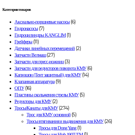
Категории товаров
(6)
Аксиально-поршневые насосы
(7)
Гидронасосы
(1)
Гидроцилиндры KANGLIM
(11)
Грейферы
(2)
Датчики линейных перемещений
(27)
Запчасти Велмаш
(3)
Запчасти для пресс-ножниц
(6)
Запчасти для редукторов поворота КМУ
(14)
Капюшон (Тент защитный) для КМУ
(9)
Клапанная аппаратура
(16)
ОПУ
(5)
Пластины скольжения стрелы КМУ
(2)
Редукторы для КМУ
(274)
Тросы/Канаты для КМУ
(5)
Трос для КМУ основной
(26)
Тросы втягивания и выдвижения для КМУ
(1)
Тросы для Dong Yang
(1)
Тросы для Hiab 190T/ТМ