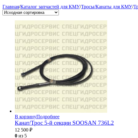
Главная
/
Каталог запчастей для КМУ
/
Тросы/Канаты для КМУ
/
Т
В корзину
Подробнее
Канат/Трос 5-й секции SOOSAN 736L2
12 500
₽
0
из 5