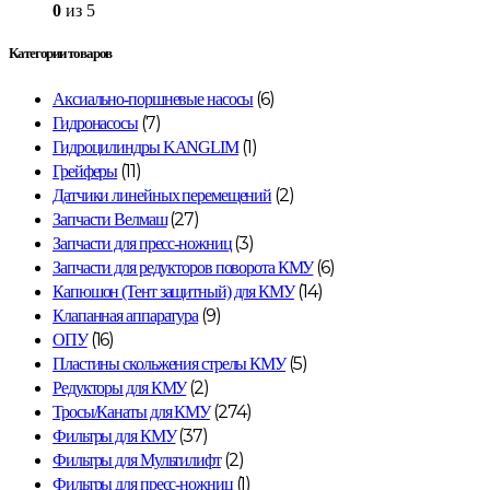
0
из 5
Категории товаров
(6)
Аксиально-поршневые насосы
(7)
Гидронасосы
(1)
Гидроцилиндры KANGLIM
(11)
Грейферы
(2)
Датчики линейных перемещений
(27)
Запчасти Велмаш
(3)
Запчасти для пресс-ножниц
(6)
Запчасти для редукторов поворота КМУ
(14)
Капюшон (Тент защитный) для КМУ
(9)
Клапанная аппаратура
(16)
ОПУ
(5)
Пластины скольжения стрелы КМУ
(2)
Редукторы для КМУ
(274)
Тросы/Канаты для КМУ
(37)
Фильтры для КМУ
(2)
Фильтры для Мультилифт
(1)
Фильтры для пресс-ножниц