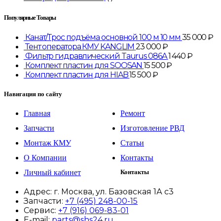
Популярные Товары
Канат/Трос подъёма основной 100 м 10 мм
35 000
₽
Тент оператора КМУ KANGLIM
23 000
₽
Фильтр гидравлический Taurus 086A
1 440
₽
Комплект пластин для SOOSAN
15 500
₽
Комплект пластин для HIAB
15 500
₽
Навигация по сайту
Главная
Ремонт
Запчасти
Изготовление РВД
Монтаж КМУ
Статьи
О Компании
Контакты
Личный кабинет
Контакты
Адрес:
г. Москва, ул. Базовская 1А с3
Запчасти:
+7 (495) 248-00-15
Сервис:
+7 (916) 069-83-01
E-mail:
parts@shs24.ru