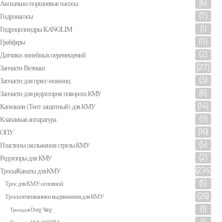
(6)
Аксиально-поршневые насосы
(7)
Гидронасосы
(1)
Гидроцилиндры KANGLIM
(11)
Грейферы
(2)
Датчики линейных перемещений
(27)
Запчасти Велмаш
(3)
Запчасти для пресс-ножниц
(6)
Запчасти для редукторов поворота КМУ
(14)
Капюшон (Тент защитный) для КМУ
(9)
Клапанная аппаратура
(16)
ОПУ
(5)
Пластины скольжения стрелы КМУ
(2)
Редукторы для КМУ
(274)
Тросы/Канаты для КМУ
(5)
Трос для КМУ основной
(26)
Тросы втягивания и выдвижения для КМУ
(1)
Тросы для Dong Yang
(1)