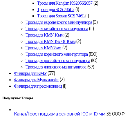
(2)
Тросы для Kanglim KS2056/2057
(1)
Тросы для SCS 736L2
(1)
Тросы для Soosan SCS 746L
(9)
Тросы для европейского манипулятора
(11)
Тросы для китайского манипулятора
(2)
Тросы для КМУ 10мм
(2)
Тросы для КМУ 19х7 8-10мм
(2)
Тросы для КМУ 8мм
(150)
Тросы для корейского манипулятора
(10)
Тросы для российского манипулятора
(57)
Тросы для японского манипулятора
(37)
Фильтры для КМУ
(2)
Фильтры для Мультилифт
(1)
Фильтры для пресс-ножниц
Популярные Товары
Канат/Трос подъёма основной 100 м 10 мм
35 000
₽