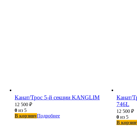
Канат/Трос 5-й секции KANGLIM
Канат/Т
746L
12 500
₽
0
из 5
12 500
₽
В корзину
Подробнее
0
из 5
В корзин