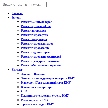
Главная
Ремонт
Ремонт манипуляторов
Ремонт мультилифтов
Ремонт автовышек
Ремонт гидробортов
Ремонт эвакуаторов
Ремонт гидроцилиндров
Ремонт гидронасосов
Ремонт гидромоторов
Ремонт гидрораспределителей
Ремонт грейферов и захватов
Ремонт оборудования прочего
Каталог
Запчасти Велмаш
Запчасти для редукторов поворота КМУ
Капюшон (Тент защитный) для КМУ
Клапанная аппаратура
ОПУ
Пластины скольжения стрелы КМУ
Редукторы для КМУ
Тросы/Канаты для КМУ