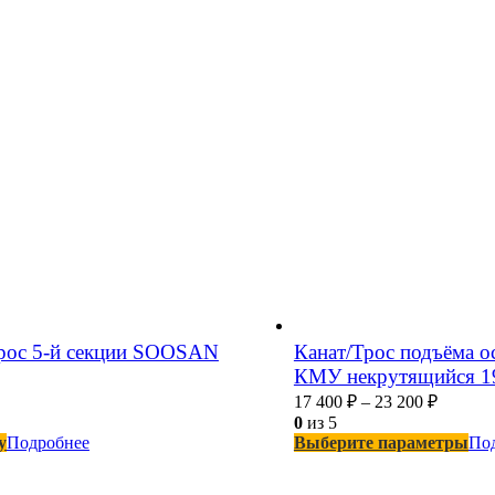
рос 5-й секции SOOSAN
Канат/Трос подъёма о
КМУ некрутящийся 
17 400
₽
–
23 200
₽
0
из 5
у
Подробнее
Выберите параметры
По