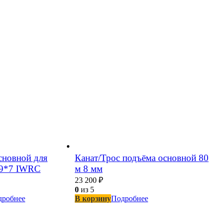
сновной для
Канат/Трос подъёма основной 80
19*7 IWRC
м 8 мм
23 200
₽
0
из 5
дробнее
В корзину
Подробнее