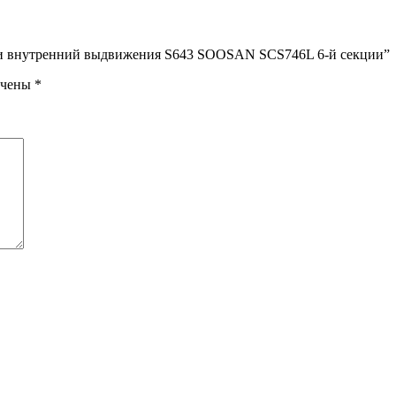
овки внутренний выдвижения S643 SOOSAN SCS746L 6-й секции”
ечены
*