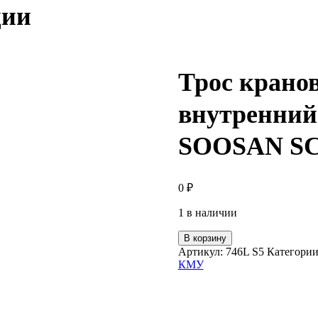
ции
Трос крано
внутренний
SOOSAN SCS
0
₽
1 в наличии
В корзину
Артикул:
746L S5
Категори
КМУ