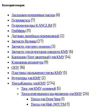
Категории товаров
(6)
Аксиально-поршневые насосы
(7)
Гидронасосы
(1)
Гидроцилиндры KANGLIM
(11)
Грейферы
(2)
Датчики линейных перемещений
(27)
Запчасти Велмаш
(3)
Запчасти для пресс-ножниц
(6)
Запчасти для редукторов поворота КМУ
(14)
Капюшон (Тент защитный) для КМУ
(9)
Клапанная аппаратура
(16)
ОПУ
(5)
Пластины скольжения стрелы КМУ
(2)
Редукторы для КМУ
(274)
Тросы/Канаты для КМУ
(5)
Трос для КМУ основной
(26)
Тросы втягивания и выдвижения для КМУ
(1)
Тросы для Dong Yang
(1)
Тросы для Hiab 190T/ТМ