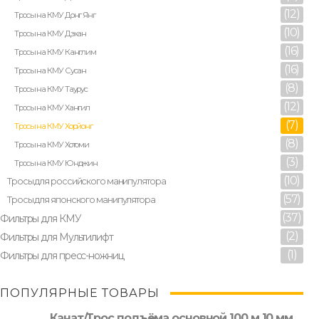
(12)
Тросы на КМУ Донг Янг
(10)
Тросы на КМУ Дэхан
(16)
Тросы на КМУ Канглим
(16)
Тросы на КМУ Сусан
(8)
Тросы на КМУ Таурус
(12)
Тросы на КМУ Хангил
(7)
Тросы на КМУ Хорйонг
(8)
Тросы на КМУ Хотоми
(3)
Тросы на КМУ Юнджин
(10)
Тросы для российского манипулятора
(57)
Тросы для японского манипулятора
(37)
Фильтры для КМУ
(2)
Фильтры для Мультилифт
(1)
Фильтры для пресс-ножниц
ПОПУЛЯРНЫЕ ТОВАРЫ
Канат/Трос подъёма основной 100 м 10 мм