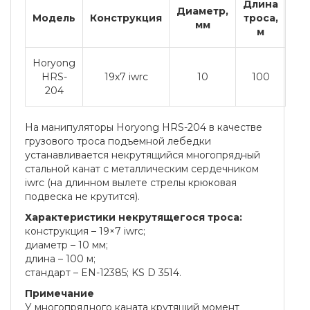
Длина
Диаметр,
Модель
Конструкция
троса,
мм
м
Horyong
HRS-
19х7 iwrc
10
100
204
На манипуляторы Horyong HRS-204 в качестве
грузового троса подъемной лебедки
устанавливается некрутящийся многопрядный
стальной канат с металлическим сердечником
iwrc (на длинном вылете стрелы крюковая
подвеска не крутится).
Характеристики некрутящегося троса:
конструкция – 19×7 iwrc;
диаметр – 10 мм;
длина – 100 м;
стандарт – EN-12385; KS D 3514.
Примечание
У многопрядного каната крутящий момент