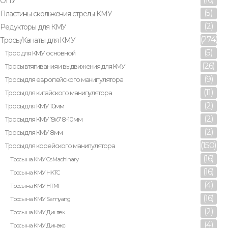
ОПУ
(5)
Пластины скольжения стрелы КМУ
(2)
Редукторы для КМУ
(274)
Тросы/Канаты для КМУ
(5)
Трос для КМУ основной
(26)
Тросы втягивания и выдвижения для КМУ
(9)
Тросы для европейского манипулятора
(11)
Тросы для китайского манипулятора
(2)
Тросы для КМУ 10мм
(2)
Тросы для КМУ 19х7 8-10мм
(2)
Тросы для КМУ 8мм
(150)
Тросы для корейского манипулятора
(16)
Тросы на КМУ Cs Machinary
(16)
Тросы на КМУ HKTC
(4)
Тросы на КМУ HTMI
(16)
Тросы на КМУ Samyang
(2)
Тросы на КМУ Динтек
(4)
Тросы на КМУ Динэкс