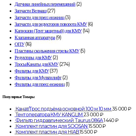
(2)
Датчики линейных перемещений
(27)
Запчасти Велмаш
(3)
Запчасти для пресс-ножниц
(6)
Запчасти для редукторов поворота КМУ
(14)
Капюшон (Тент защитный) для КМУ
(9)
Клапанная аппаратура
(16)
ОПУ
(5)
Пластины скольжения стрелы КМУ
(2)
Редукторы для КМУ
(274)
Тросы/Канаты для КМУ
(37)
Фильтры для КМУ
(2)
Фильтры для Мультилифт
(1)
Фильтры для пресс-ножниц
Популярные Товары
Канат/Трос подъёма основной 100 м 10 мм
35 000
₽
Тент оператора КМУ KANGLIM
23 000
₽
Фильтр гидравлический Taurus 086A
1 440
₽
Комплект пластин для SOOSAN
15 500
₽
Комплект пластин для HIAB
15 500
₽