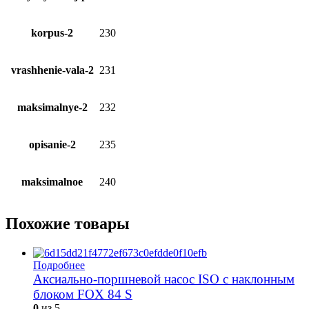
korpus-2
230
vrashhenie-vala-2
231
maksimalnye-2
232
opisanie-2
235
maksimalnoe
240
Похожие товары
Подробнее
Аксиально-поршневой насос ISO с наклонным
блоком FOX 84 S
0
из 5